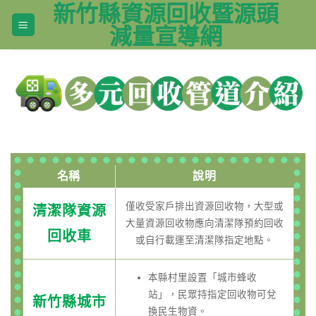
新竹縣資源回收暨源頭
Skip
to
減量宣導網
content
名稱
說明
僅收受家戶排出資源回收物，大型或
清潔隊資源
大量資源回收物應向清潔隊預約回收
回收車
或自行載運至清潔隊指定地點。
本縣村里設置「城市蜂收
站」，民眾持指定回收物可兌
新竹縣城市
換民生物資。