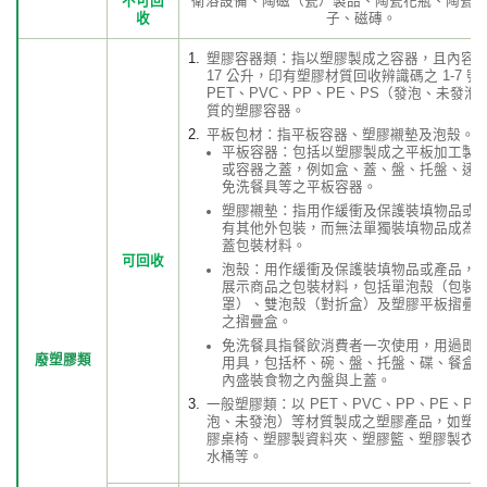
不可回
衛浴設備、陶磁（瓷）製品、陶瓷花瓶、陶瓷
收
子、磁磚。
塑膠容器類：指以塑膠製成之容器，且內容
17 公升，印有塑膠材質回收辨識碼之 1-7 號
PET、PVC、PP、PE、PS（發泡、未發泡
質的塑膠容器。
平板包材：指平板容器、塑膠襯墊及泡殼。
平板容器：包括以塑膠製成之平板加工製
或容器之蓋，例如盒、蓋、盤、托盤、速
免洗餐具等之平板容器。
塑膠襯墊：指用作緩衝及保護裝填物品或
有其他外包裝，而無法單獨裝填物品成為
蓋包裝材料。
可回收
泡殼：用作緩衝及保護裝填物品或產品，
展示商品之包裝材料，包括單泡殼（包裝
罩）、雙泡殼（對折盒）及塑膠平板摺疊
之摺疊盒。
免洗餐具指餐飲消費者一次使用，用過即
廢塑膠類
用具，包括杯、碗、盤、托盤、碟、餐盒
內盛裝食物之內盤與上蓋。
一般塑膠類：以 PET、PVC、PP、PE、P
泡、未發泡）等材質製成之塑膠產品，如塑
膠桌椅、塑膠製資料夾、塑膠籃、塑膠製衣
水桶等。