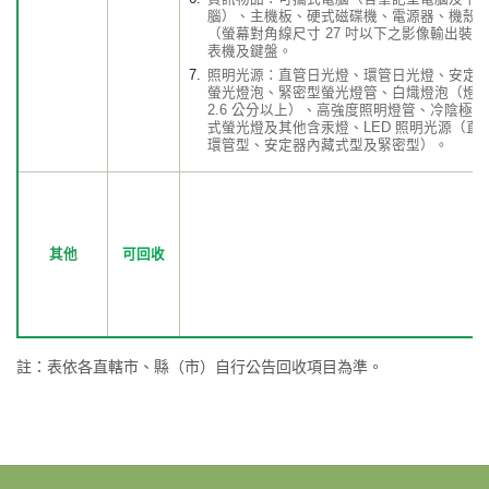
腦）、主機板、硬式磁碟機、電源器、機殼
（螢幕對角線尺寸 27 吋以下之影像輸出裝
表機及鍵盤。
照明光源：直管日光燈、環管日光燈、安定
螢光燈泡、緊密型螢光燈管、白熾燈泡（燈
2.6 公分以上）、高強度照明燈管、冷陰極
式螢光燈及其他含汞燈、LED 照明光源（直
環管型、安定器內藏式型及緊密型）。
其他
可回收
註：表依各直轄市、縣（市）自行公告回收項目為準。