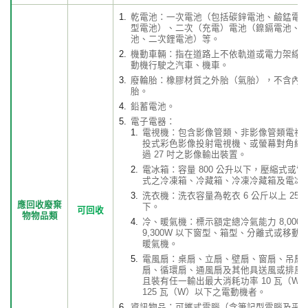
乾電池：一次電池（包括碳鋅電池、鹼錳電
型電池）、二次（充電）電池（鎳鎘電池、
池、二次鋰電池）等。
機動車輛：指在道路上不依軌道或電力架線
動機行駛之汽車、機車。
廢輪胎：橡膠材質之外胎（氣胎），不含內
胎。
鉛蓄電池。
電子電器：
電視機：包含影像管類、非影像管類電視
投式彩色影像投射電視機、或螢幕對角線
過 27 吋之影像輸出裝置。
電冰箱：容量 800 公升以下，壓縮式或
式之冷凍箱、冷藏箱、冷凍冷藏箱及電冰
洗衣機：洗衣容量為乾衣 6 公斤以上 25 
應回收廢棄
下。
可回收
物物品類
冷、暖氣機：標示額定總冷氣能力 8,000kca
9,300W 以下窗型、箱型、分離式或移動
暖氣機。
電風扇：桌扇、立扇、壁扇、窗扇、吊扇
扇、循環扇、通風扇及其他具送風或排風
且裝有任一輸出最大消耗功率 10 瓦（W
125 瓦（W）以下之電動機者。
資訊物品：可攜式電腦（含筆記型電腦及平