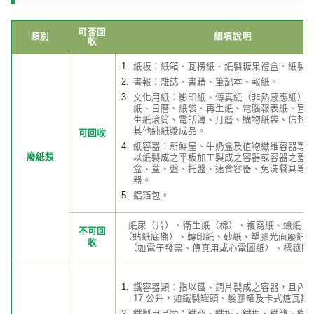
可否回
類別
細項說明
收
紙板：紙箱、瓦楞紙、紙製糖果禮盒、紙製
書報：雜誌、書籍、筆記本、報紙。
文化用紙：影印紙、傳真紙（非熱感應紙）
紙、日曆、紙袋、再生紙、電腦報表紙、宣
生紙滾筒、電話簿、月曆、購物紙袋、信封
其他純紙漿成品。
可回收
紙容器：新鮮屋、牛奶盒及植物纖維容器等
廢紙類
以紙製成之平板加工製成之容器或容器之蓋
盒、蓋、盤、托盤、速食容器、免洗餐具等
器。
鋁箔包。
紙尿（片）、衛生紙（棉）、複寫紙、蠟紙、
不可回
（貼紙底襯）、轉印紙、砂紙、塑膠光面廢紙
收
（如電子發票、傳真用或心電圖紙）、標籤貼
鐵容器類：指以鐵、鋼片製成之容器，且內
17 公升，如鐵製罐頭、髮膠罐及卡式爐瓦斯
鐵製用品類：鐵窗、鐵板、鐵棍、鐵籠、鐵