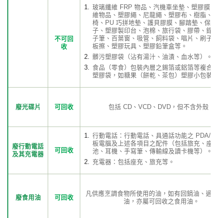
玻璃纖維 FRP 物品、汽機車坐墊、塑膠膜
維物品、塑膠繩、尼龍繩、塑膠布、樹脂、
椅、PU 巧拼地墊、護貝膠膜、腳踏墊、保
子、塑膠製印台、泡棉、旅行袋、膠帶、錄
子筆、百葉窗、吸管、飼料袋、唱片、刷子
不可回
板擦、塑膠玩具、塑膠鉛筆盒等。
收
髒污塑膠袋（沾有湯汁、油漬、血水等）。
食品（零食）包裝內層之錫箔或鋁箔等複合
塑膠袋，如糖果（餅乾、茶包）塑膠小包裝
廢光碟片
可回收
包括 CD、VCD、DVD，但不含外殼。
行動電話：行動電話、具通話功能之 PDA/GP
板電腦及上述各項目之配件（包括旅充、座
廢行動電話
可回收
池、耳機、手寫筆、傳輸線及讀卡機等）。
及其充電器
充電器：包括座充、旅充等。
凡供應烹調食物所使用的油，如有回鍋油、過
廢食用油
可回收
油，亦屬可回收之食用油。