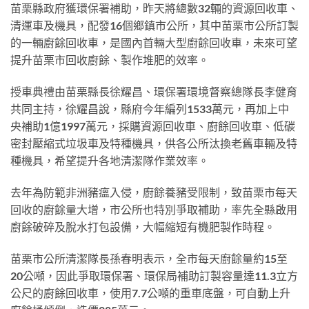
苗栗縣政府獲環保署補助，昨天將總數32輛的資源回收車、
清運車及機具，配發16個鄉鎮市公所，其中苗栗市公所訂製
的一輛廚餘回收車，是國內首輛大型廚餘回收車，未來可望
提升苗栗市回收廚餘、製作堆肥的效率。
授車典禮由苗栗縣長徐耀昌、環保署環境督察總隊長李健育
共同主持，徐耀昌說，縣府今年編列1533萬元，再加上中
央補助1億1997萬元，採購資源回收車、廚餘回收車、低碳
密封壓縮式垃圾車及特種機具，供各公所汰換老舊車輛及特
種機具，希望提升各地清潔隊作業效率。
去年為防範非洲豬瘟入侵，廚餘養豬受限制，致苗栗市每天
回收的廚餘量大增，市公所也特別爭取補助，率先全縣啟用
廚餘破碎及脫水打包設備，大幅縮短有機肥製作時程。
苗栗市公所清潔隊長孫春明表示，全市每天廚餘量約15至
20公噸，因此爭取環保署、環保局補助訂製容量達11.3立方
公尺的廚餘回收車，使用7.7公噸的重車底盤，可自動上升