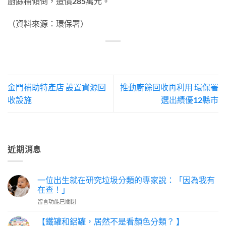
廚餘桶傾倒，造價285萬元。
（資料來源：環保署）
金門補助特產店 設置資源回
推動廚餘回收再利用 環保署
收設施
選出績優12縣市
近期消息
一位出生就在研究垃圾分類的專家說：「因為我有
在查！」
在
留言功能已關閉
〈一
位
【鐵罐和鋁罐，居然不是看顏色分類？ 】