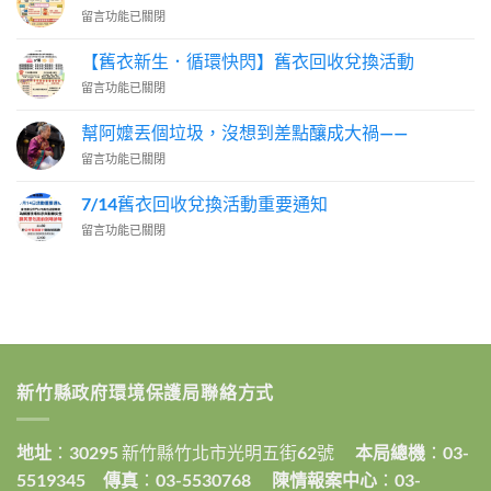
出
在
留言功能已關閉
生
〈【鐵
就
罐
在
【舊衣新生．循環快閃】舊衣回收兌換活動
和
研
在
留言功能已關閉
鋁
究
〈【舊
罐，
垃
衣
居
幫阿嬤丟個垃圾，沒想到差點釀成大禍——
圾
新
然
分
在
留言功能已關閉
生．
不
類
〈幫
循
是
的
阿
環
7/14舊衣回收兌換活動重要通知
看
專
嬤
快
顏
家
在
留言功能已關閉
丟
閃】
色
說：
〈7/14
個
舊
分
「因
舊
垃
衣
類？
為
衣
圾，
回
】〉
我
回
沒
收
中
有
收
想
兌
在
兌
到
換
查！」〉
換
差
活
中
活
點
動〉
新竹縣政府環境保護局聯絡方式
動
釀
中
重
成
要
大
地址
：30295 新竹縣竹北市光明五街62號
本局總機
：03-
通
禍
知〉
——〉
5519345
傳真
：03-5530768
陳情報案中心
：03-
中