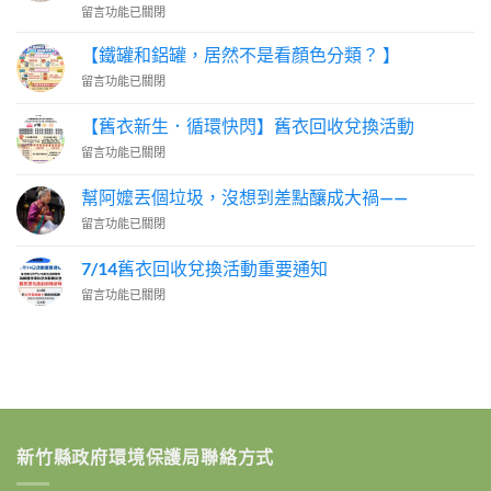
在
留言功能已關閉
〈一
位
【鐵罐和鋁罐，居然不是看顏色分類？ 】
出
在
留言功能已關閉
生
〈【鐵
就
罐
在
【舊衣新生．循環快閃】舊衣回收兌換活動
和
研
在
留言功能已關閉
鋁
究
〈【舊
罐，
垃
衣
居
幫阿嬤丟個垃圾，沒想到差點釀成大禍——
圾
新
然
分
在
留言功能已關閉
生．
不
類
〈幫
循
是
的
阿
環
7/14舊衣回收兌換活動重要通知
看
專
嬤
快
顏
家
在
留言功能已關閉
丟
閃】
色
說：
〈7/14
個
舊
分
「因
舊
垃
衣
類？
為
衣
圾，
回
】〉
我
回
沒
收
中
有
收
想
兌
在
兌
到
換
查！」〉
換
差
活
中
活
點
動〉
新竹縣政府環境保護局聯絡方式
動
釀
中
重
成