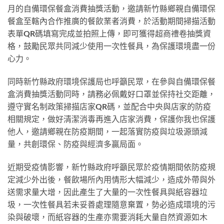
月的自備環保餐盒消費抽獎活動，邀請新竹縣鄉親自備環保
餐盒至轄內合作推廣的餐飲業者消費，於活動期間掃描活動
表單QR碼填寫完成並拍照上傳，即可獲得超商禮卷抽獎資
格，鼓勵民眾共同減少使用一次性餐具，為保護環境盡一份
心力。
同時新竹縣政府環境保護局也呼籲民眾，在參與自備環保餐
盒消費抽獎活動同時，請務必佩戴好口罩並保持社交距離，
遵守實名制政策掃描店家QR碼，並配合中央與店家的防疫
相關規定，做好清潔消毒再進入店家消費，保護你我也保護
他人，邀請鄉親在防疫期間，一起落實防疫與垃圾源頭減
量，共創環保、防疫與經濟多贏局面。
近期受疫情影響，新竹縣政府呼籲民眾於疫情期間依防疫規
定減少外出後，餐飲場所內用情形大幅減少，造成外帶與外
送需求量大增，因此產生了大量的一次性餐具與紙容器垃
圾，一次性餐具若未妥善處理隨意棄置，勢必造成環境的污
染與破壞，而紙容器的生產亦需要消耗大量自然資源如木