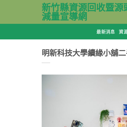
Skip
新竹縣資源回收暨源
to
減量宣導網
content
最新消息
資
明新科技大學續緣小舖二