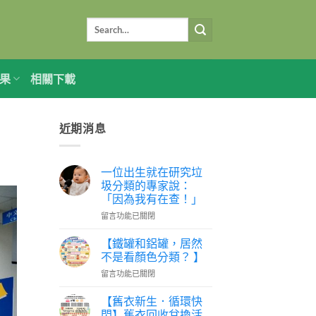
果
相關下載
近期消息
一位出生就在研究垃
圾分類的專家說：
「因為我有在查！」
在
留言功能已關閉
〈一
位
【鐵罐和鋁罐，居然
出
不是看顏色分類？ 】
生
在
留言功能已關閉
就
〈【鐵
在
罐
研
【舊衣新生．循環快
和
究
閃】舊衣回收兌換活