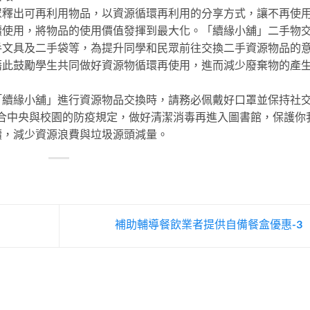
眾釋出可再利用物品，以資源循環再利用的分享方式，讓不再使
續使用，將物品的使用價值發揮到最大化。「續緣小舖」二手物
手文具及二手袋等，為提升同學和民眾前往交換二手資源物品的
藉此鼓勵學生共同做好資源物循環再使用，進而減少廢棄物的產
「續緣小舖」進行資源物品交換時，請務必佩戴好口罩並保持社
合中央與校園的防疫規定，做好清潔消毒再進入圖書館，保護你
續，減少資源浪費與垃圾源頭減量。
補助輔導餐飲業者提供自備餐盒優惠-3