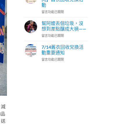
鋁
垃
動
罐，
圾
在
居
留言功能已關閉
分
〈【舊
然
類
衣
不
幫阿嬤丟個垃圾，沒
的
新
是
專
想到差點釀成大禍——
生．
看
家
在
留言功能已關閉
循
顏
說：
〈幫
環
色
「因
阿
快
7/14舊衣回收兌換活
分
為
嬤
閃】
類？
動重要通知
我
丟
舊
】〉
有
在
留言功能已關閉
個
衣
中
在
〈7/14
垃
回
查！」〉
舊
圾，
收
中
衣
沒
兌
回
想
換
收
到
活
兌
差
動〉
換
點
中
活
釀
動
成
」減
重
大
物品
要
禍
通
——〉
，送
知〉
中
中