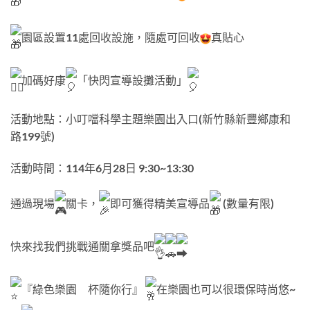
園區設置11處回收設施，隨處可回收
真貼心
加碼好康
「快閃宣導設攤活動」
活動地點：小叮噹科學主題樂園出入口(新竹縣新豐鄉康和
路199號)
活動時間：114年6月28日 9:30~13:30
通過現場
關卡，
即可獲得精美宣導品
(數量有限)
快來找我們挑戰通關拿獎品吧
『綠色樂園 杯隨你行』
在樂園也可以很環保時尚悠~