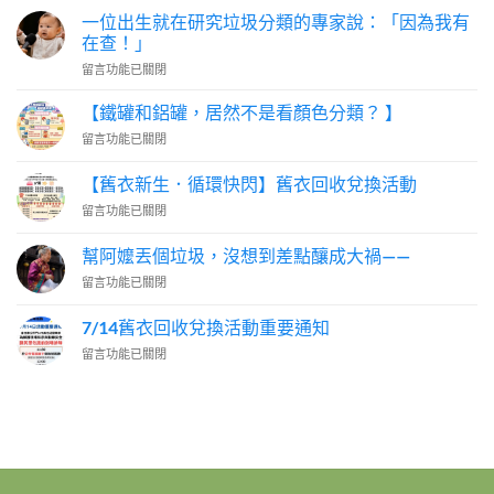
一位出生就在研究垃圾分類的專家說：「因為我有
在查！」
在
留言功能已關閉
〈一
位
【鐵罐和鋁罐，居然不是看顏色分類？ 】
出
在
留言功能已關閉
生
〈【鐵
就
罐
在
【舊衣新生．循環快閃】舊衣回收兌換活動
和
研
在
留言功能已關閉
鋁
究
〈【舊
罐，
垃
衣
居
幫阿嬤丟個垃圾，沒想到差點釀成大禍——
圾
新
然
分
在
留言功能已關閉
生．
不
類
〈幫
循
是
的
阿
環
7/14舊衣回收兌換活動重要通知
看
專
嬤
快
顏
家
在
留言功能已關閉
丟
閃】
色
說：
〈7/14
個
舊
分
「因
舊
垃
衣
類？
為
衣
圾，
回
】〉
我
回
沒
收
中
有
收
想
兌
在
兌
到
換
查！」〉
換
差
活