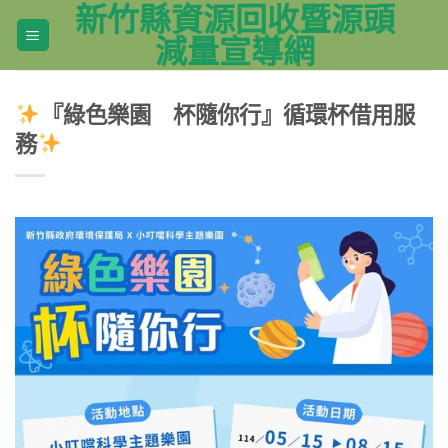
新竹縣資源回收暨源頭
Skip
to
減量宣導網
content
『綠色樂園 杯隨你行』循環杯借用服
務