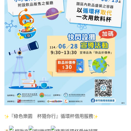
『綠色樂園 杯隨你行』循環杯借用服務