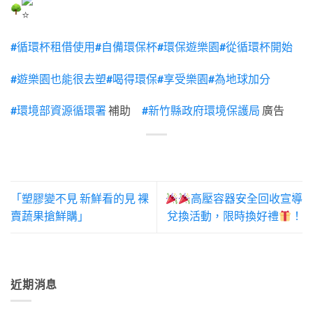
#循環杯租借使用
#自備環保杯
#環保遊樂園
#從循環杯開始
#遊樂園也能很去塑
#喝得環保
#享受樂園
#為地球加分
#環境部資源循環署
補助
#新竹縣政府環境保護局
廣告
「塑膠變不見 新鮮看的見 裸
高壓容器安全回收宣導
賣蔬果搶鮮購」
兌換活動，限時換好禮
！
近期消息