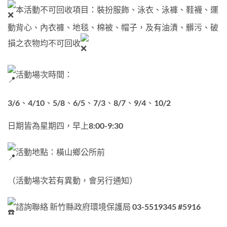
本活動不可回收項目：裝扮服飾、泳衣、泳褲、鞋襪、運
動背心、內衣褲、地毯、棉被、帽子，及有油漬、髒污、破
損之衣物均不可回收
活動場次時間：
3/6、4/10、5/8、6/5、7/3、8/7、9/4、10/2
日期皆為星期四，早上8:00-9:30
活動地點：橫山鄉公所前
（活動場次若有異動，會另行通知）
諮詢聯絡 新竹縣政府環境保護局 03-5519345 #5916