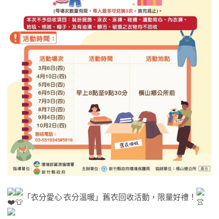
「衣分愛心 衣分溫暖」舊衣回收活動，限量好禮！