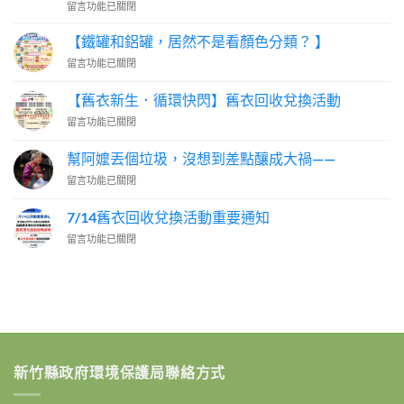
在
留言功能已關閉
〈一
位
【鐵罐和鋁罐，居然不是看顏色分類？ 】
出
在
留言功能已關閉
生
〈【鐵
就
罐
在
【舊衣新生．循環快閃】舊衣回收兌換活動
和
研
在
留言功能已關閉
鋁
究
〈【舊
罐，
垃
衣
居
幫阿嬤丟個垃圾，沒想到差點釀成大禍——
圾
新
然
分
在
留言功能已關閉
生．
不
類
〈幫
循
是
的
阿
環
7/14舊衣回收兌換活動重要通知
看
專
嬤
快
顏
家
在
留言功能已關閉
丟
閃】
色
說：
〈7/14
個
舊
分
「因
舊
垃
衣
類？
為
衣
圾，
回
】〉
我
回
沒
收
中
有
收
想
兌
在
兌
到
換
查！」〉
換
差
活
中
活
點
動〉
新竹縣政府環境保護局聯絡方式
動
釀
中
重
成