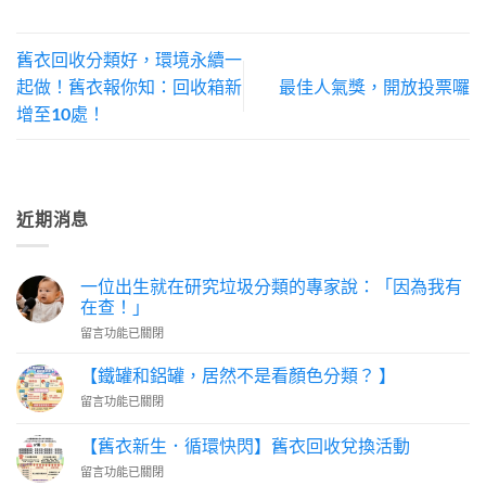
舊衣回收分類好，環境永續一
起做！舊衣報你知：回收箱新
最佳人氣獎，開放投票囉
增至10處！
近期消息
一位出生就在研究垃圾分類的專家說：「因為我有
在查！」
在
留言功能已關閉
〈一
位
【鐵罐和鋁罐，居然不是看顏色分類？ 】
出
在
留言功能已關閉
生
〈【鐵
就
罐
在
【舊衣新生．循環快閃】舊衣回收兌換活動
和
研
在
留言功能已關閉
鋁
究