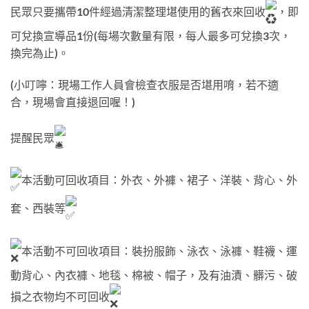
民眾只要攜帶10件經過清潔整理堪使用的舊衣來回收
，即
可兌換宣導品1份(每場次數量有限，每人最多可兌換3次，
換完為止)。
(小叮嚀：現場工作人員會檢查衣服是否堪用唷，若不適
合，現場會直接退回喔！)
提醒民眾
本活動可回收項目：外衣、外褲、裙子、洋裝、背心、外
套、西裝等
本活動不可回收項目：裝扮服飾、泳衣、泳褲、鞋襪、運
動背心、內衣褲、地毯、棉被、帽子，及有油漬、髒污、破
損之衣物均不可回收