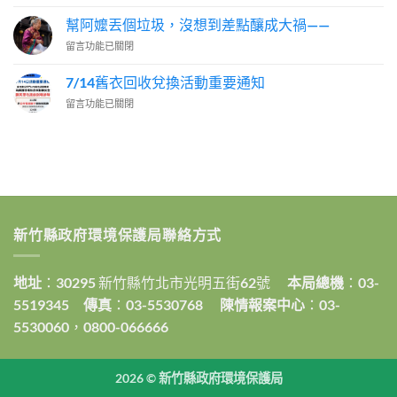
〈【舊
罐，
垃
衣
居
幫阿嬤丟個垃圾，沒想到差點釀成大禍——
圾
新
然
分
在
留言功能已關閉
生．
不
類
〈幫
循
是
的
阿
環
7/14舊衣回收兌換活動重要通知
看
專
嬤
快
顏
家
在
留言功能已關閉
丟
閃】
色
說：
〈7/14
個
舊
分
「因
舊
垃
衣
類？
為
衣
圾，
回
】〉
我
回
沒
收
中
有
收
想
兌
在
兌
到
換
查！」〉
換
差
活
中
活
點
動〉
新竹縣政府環境保護局聯絡方式
動
釀
中
重
成
要
大
地址
：30295 新竹縣竹北市光明五街62號
本局總機
：03-
通
禍
知〉
——〉
5519345
傳真
：03-5530768
陳情報案中心
：03-
中
中
5530060，0800-066666
2026 ©
新竹縣政府環境保護局