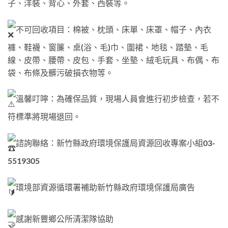
子、洋裝、背心、外套、西裝等。
不可回收項目：棉被、枕頭、床單、床罩、帽子、內衣
褲、鞋襪、窗簾、桌(浴、毛)巾、圍裙、地毯、踏墊、毛
線、皮帶、腰帶、皮包、手套、坐墊、絨毛玩具、布偶、布
袋、布條及髒污破損衣物等。
溫馨叮嚀：為確保品質，現場人員會進行初步檢查，若不
符標準將現場退回。
諮詢聯絡：新竹縣政府環境保護局資源回收專案小組03-
5519305
環境部資源循環署補助新竹縣政府環境保護局廣告
感謝新豐鄉公所清潔隊協助