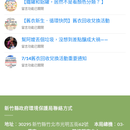
【鐵罐和鋁罐，居然不是看顏色分類？ 】
出
在
留言功能已關閉
生
〈【鐵
就
罐
在
【舊衣新生．循環快閃】舊衣回收兌換活動
和
研
在
留言功能已關閉
鋁
究
〈【舊
罐，
垃
衣
居
幫阿嬤丟個垃圾，沒想到差點釀成大禍——
圾
新
然
分
在
留言功能已關閉
生．
不
類
〈幫
循
是
的
阿
環
7/14舊衣回收兌換活動重要通知
看
專
嬤
快
顏
家
在
留言功能已關閉
丟
閃】
色
說：
〈7/14
個
舊
分
「因
舊
垃
衣
類？
為
衣
圾，
回
】〉
我
回
沒
收
中
有
收
想
兌
在
兌
到
換
查！」〉
換
差
活
中
活
點
動〉
新竹縣政府環境保護局聯絡方式
動
釀
中
重
成
要
大
地址
：30295 新竹縣竹北市光明五街62號
本局總機
：03-
通
禍
知〉
——〉