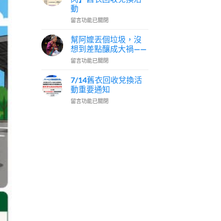
鋁
垃
動
罐，
圾
在
居
留言功能已關閉
分
〈【舊
然
類
衣
不
幫阿嬤丟個垃圾，沒
的
新
是
專
想到差點釀成大禍——
生．
看
家
在
留言功能已關閉
循
顏
說：
〈幫
環
色
「因
阿
快
7/14舊衣回收兌換活
分
為
嬤
閃】
類？
動重要通知
我
丟
舊
】〉
有
在
留言功能已關閉
個
衣
中
在
〈7/14
垃
回
查！」〉
舊
圾，
收
中
衣
沒
兌
回
想
換
收
到
活
兌
差
動〉
換
點
中
活
釀
動
成
重
大
要
禍
通
——〉
知〉
中
中