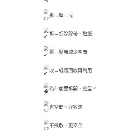
拆→壓→收
拆→拆除膠帶、貼紙
壓→壓扁減少空間
收→紙類回收再利用
為什麼要拆開、壓扁？
省空間、好收運
不飛散、更安全