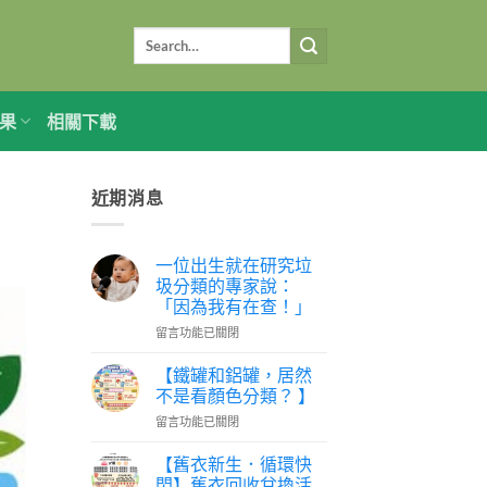
果
相關下載
近期消息
一位出生就在研究垃
圾分類的專家說：
「因為我有在查！」
在
留言功能已關閉
〈一
位
【鐵罐和鋁罐，居然
出
不是看顏色分類？ 】
生
在
留言功能已關閉
就
〈【鐵
在
罐
研
【舊衣新生．循環快
和
究
閃】舊衣回收兌換活