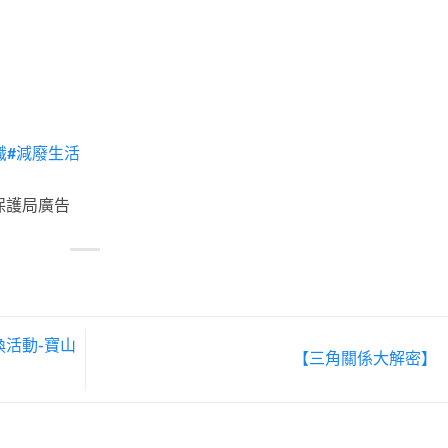
識
#減廢生活
保護局廣告
活動-寶山
【三角關係大解密】